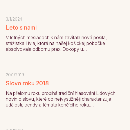
3/1/2024
Leto s nami
V letných mesiacoch k nám zavítala nová posila,
stážistka Lívia, ktorá na našej košickej pobočke
absolvovala odbornú prax. Dokopy u…
20/1/2019
Slovo roku 2018
Na přelomu roku probíhá tradiční hlasování Lidových
novin o slovu, které co nejvýstižněji charakterizuje
události, trendy a témata končícího roku.…