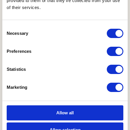
dokumenty, plné moci, lekárske správy a ďalšie
provided to them or that they’ve collected from your use
dokumenty. Zhodu prekladu s pôvodným textom
of their services.
potvrdzuje priložená doložka s pečiatkou
súdneho prekladateľa. Preklady s pečiatkou sú
dôležité pre súd alebo iné štátne inštitúcie.
Consent
Necessary
Selection
Zaslať Objednávku
Preferences
Statistics
Čo všetko preložíme?
Marketing
Preložíme akýkoľvek typ dokumentu
z a do 80 jazykov, a to bez ohľadu na
formát.
Allow all
Zaslať Objednávku
Allow selection