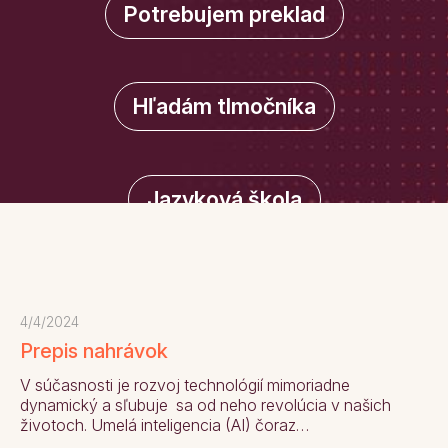
Potrebujem preklad
Hľadám tlmočníka
Jazyková škola
4/4/2024
Prepis nahrávok
V súčasnosti je rozvoj technológií mimoriadne
dynamický a sľubuje sa od neho revolúcia v našich
životoch. Umelá inteligencia (AI) čoraz…