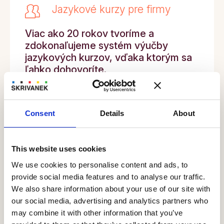
Jazykové kurzy pre firmy
Viac ako 20 rokov tvoríme a
zdokonaľujeme systém výučby
jazykových kurzov, vďaka ktorým sa
ľahko dohovoríte.
Chcete zvýšiť všeobecnú znalosť jazyka vo
firme, alebo máte špecifické požiadavky?
Consent
Details
About
Zaslať Objednávku
This website uses cookies
We use cookies to personalise content and ads, to
provide social media features and to analyse our traffic.
We also share information about your use of our site with
Súdne overený preklad
our social media, advertising and analytics partners who
may combine it with other information that you’ve
Preložíme vám diplomy a vysvedčenia, úradné