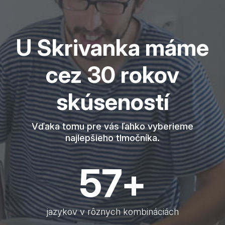
U Skrivanka máme
cez 30 rokov
skúseností
Vďaka tomu pre vás ľahko vyberieme
najlepšieho tlmočníka.
76
+
jazykov v rôznych kombináciách