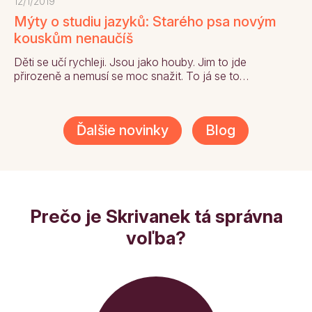
12/1/2019
Mýty o studiu jazyků: Starého psa novým
kouskům nenaučíš
Děti se učí rychleji. Jsou jako houby. Jim to jde
přirozeně a nemusí se moc snažit. To já se to…
Ďalšie novinky
Blog
Prečo je Skrivanek tá správna
voľba?