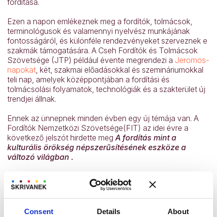
fordítása.
Ezen a napon emlékeznek meg a fordítók, tolmácsok,
terminológusok és valamennyi nyelvész munkájának
fontosságáról, és különféle rendezvényeket szerveznek e
szakmák támogatására. A Cseh Fordítók és Tolmácsok
Szövetsége (
JTP
) például évente megrendezi a
Jeromos-
napokat
, két, szakmai előadásokkal és szemináriumokkal
teli nap, amelyek középpontjában a fordítási és
tolmácsolási folyamatok, technológiák és a szakterület új
trendjei állnak.
Ennek az ünnepnek minden évben egy új témája van. A
Fordítók Nemzetközi Szövetsége
(FIT
) az idei évre a
következő jelszót hirdette meg
A fordítás mint a
kulturális örökség népszerűsítésének eszköze a
változó világban .
A kulturális örökség nem csak műemlékek és tárgyi
gyűjtemények, hanem az úgynevezett szellemi kulturális
örökség is, amely az
UNESCO
szerint az őseinktől örökölt
és utódainknak továbbadott hagyományok vagy élő
Consent
Details
About
kifejezések (szóbeli hagyományok, előadóművészetek,