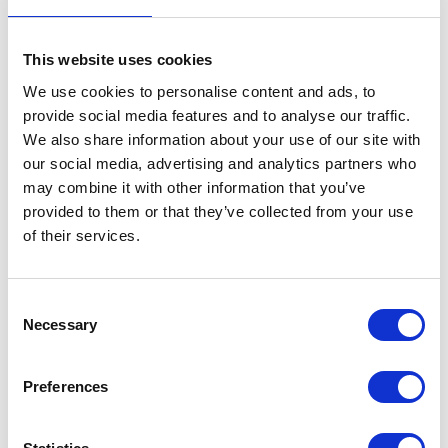
társadalmi gyakorlatok, szertartások és ünnepi
események, a természettel és a világegyetemmel
kapcsolatos ismeretek és gyakorlatok, a hagyományos
This website uses cookies
kézművességhez szükséges tudás és know-how). A
We use cookies to personalise content and ads, to
körülöttünk lévő világ folyamatosan változik, éghajlati
változásokon, politikai fordulatokon, gazdasági
provide social media features and to analyse our traffic.
változásokon, technológiai fejlődésen, életmódbeli
We also share information about your use of our site with
változásokon megy keresztül. A kulturális örökség
our social media, advertising and analytics partners who
azonban olyasvalami, amit meg kell őrizni a jövő
may combine it with other information that you’ve
nemzedékek számára, amit ápolni és védeni kell, hogy a
provided to them or that they’ve collected from your use
kulturális sokszínűség megállja helyét a növekvő
globalizációval szemben.
Az UNESCO nyilatkozatából
: „A
of their services.
kulturális sokszínűség az emberiség közös öröksége. Ez
az eszmék és társadalmak megújulásának forrása,
amelyen keresztül megnyílunk mások előtt, és új
Consent
gondolkodásmódokat fedezünk fel. A sokszínűség
Necessary
Selection
lehetőséget teremt a békére és a fenntartható fejlődésre .”
A fordítás segítsen hidakat építeni a kultúrák között, és
Preferences
járuljon hozzá a nemzetközi párbeszédhez és a társadalmi
összetartáshoz .